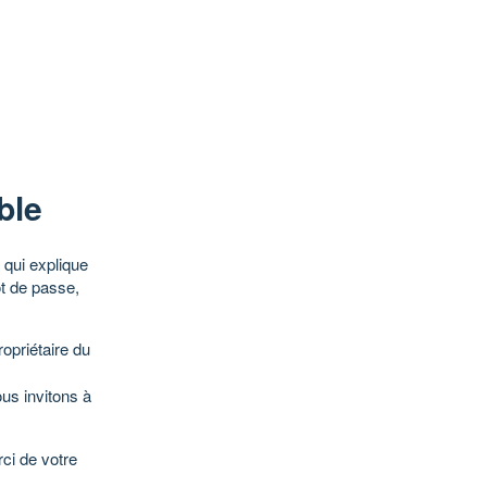
ble
qui explique
ot de passe,
opriétaire du
ous invitons à
ci de votre