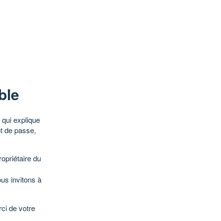
ble
qui explique
ot de passe,
opriétaire du
ous invitons à
ci de votre