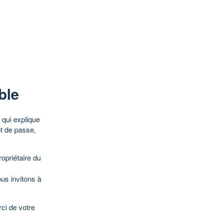
ble
qui explique
ot de passe,
opriétaire du
ous invitons à
ci de votre