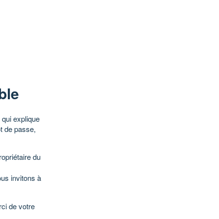
ble
qui explique
ot de passe,
opriétaire du
ous invitons à
ci de votre