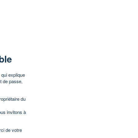
ble
qui explique
ot de passe,
opriétaire du
ous invitons à
ci de votre