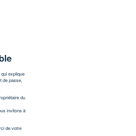
ble
qui explique
ot de passe,
opriétaire du
ous invitons à
ci de votre