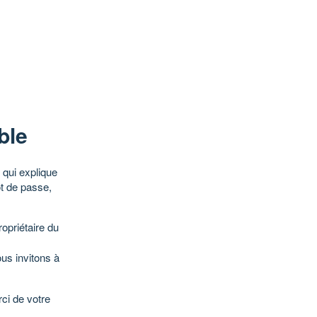
ble
qui explique
ot de passe,
opriétaire du
ous invitons à
ci de votre