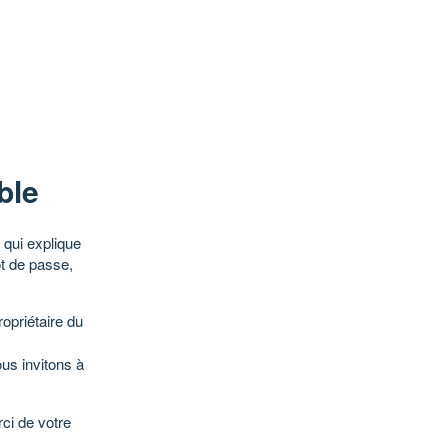
ble
qui explique
ot de passe,
opriétaire du
ous invitons à
ci de votre