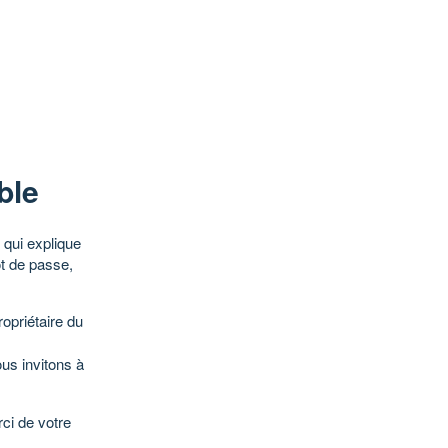
ble
qui explique
ot de passe,
opriétaire du
ous invitons à
ci de votre